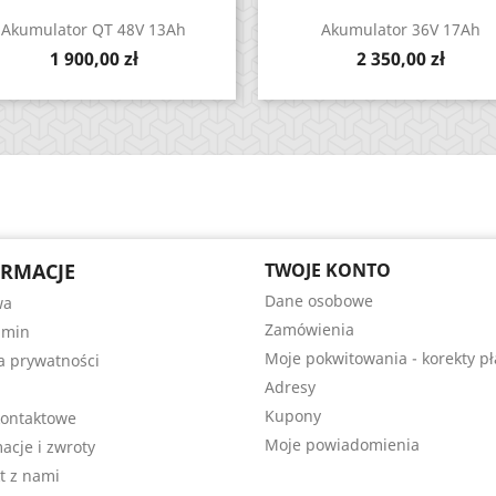
Zobacz
Zobacz


Akumulator QT 48V 13Ah
Akumulator 36V 17Ah
Cena
Cena
1 900,00 zł
2 350,00 zł
RMACJE
TWOJE KONTO
Dane osobowe
wa
Zamówienia
amin
Moje pokwitowania - korekty pł
ka prywatności
Adresy
Kupony
ontaktowe
Moje powiadomienia
acje i zwroty
t z nami