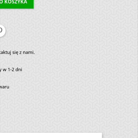
O KOSZYKA
aktuj się z nami.
 w 1-2 dni
owaru