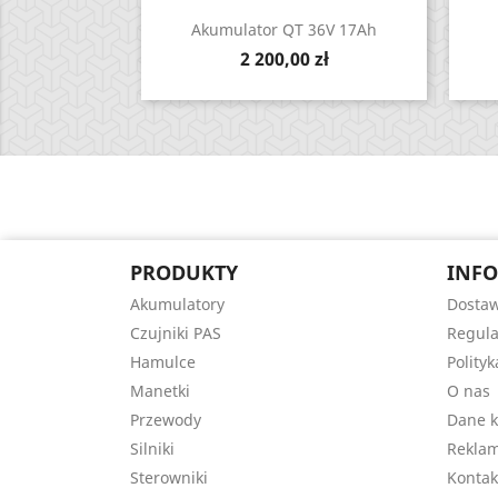
Zobacz

Akumulator QT 36V 17Ah
Cena
2 200,00 zł
PRODUKTY
INFO
Akumulatory
Dosta
Czujniki PAS
Regul
Hamulce
Polity
Manetki
O nas
Przewody
Dane k
Silniki
Reklam
Sterowniki
Kontak