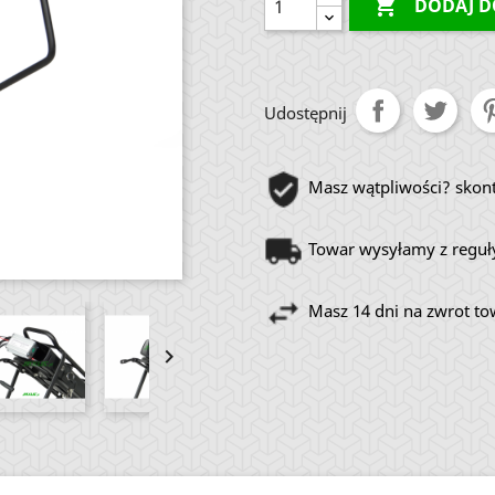

DODAJ D
Udostępnij
Masz wątpliwości? skont
Towar wysyłamy z reguły
Masz 14 dni na zwrot t
