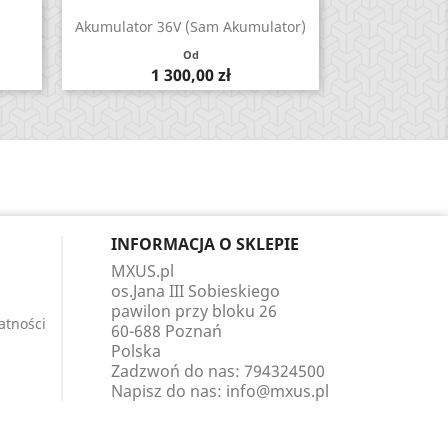
Zobacz

Akumulator 36V (sam Akumulator)
Od
Cena
1 300,00 zł
INFORMACJA O SKLEPIE
MXUS.pl
os.Jana III Sobieskiego
pawilon przy bloku 26
atności
60-688 Poznań
Polska
Zadzwoń do nas:
794324500
Napisz do nas:
info@mxus.pl