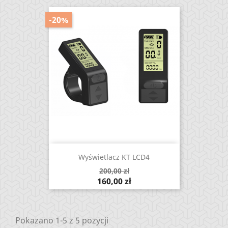
-20%
Wyświetlacz KT LCD4
Cena
200,00 zł
podstawowa
Cena
160,00 zł
Pokazano 1-5 z 5 pozycji