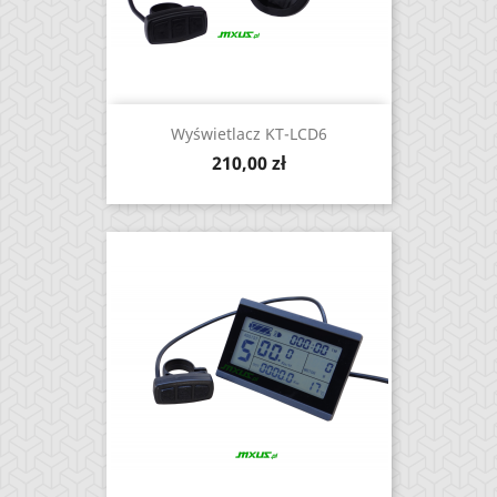
Wyświetlacz KT-LCD6
Cena
210,00 zł