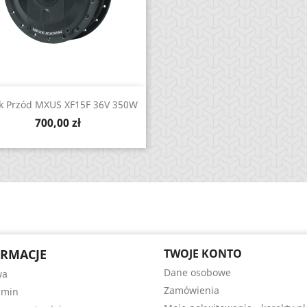
Zobacz

ik Przód MXUS XF15F 36V 350W
Cena
700,00 zł
RMACJE
TWOJE KONTO
Dane osobowe
wa
Zamówienia
amin