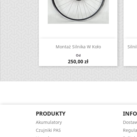
Zobacz

Montaż Silnika W Koło
Siln
Od
Cena
250,00 zł
PRODUKTY
INFO
Akumulatory
Dosta
Czujniki PAS
Regul