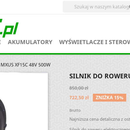
I
AKUMULATORY
WYŚWIETLACZE I STERO
u MXUS XF15C 48V 500W
SILNIK DO ROWERU
850,00 zł
722,50 zł
ZNIŻKA 15%
Brutto
Najniższa cena detaliczna z ost
Silnik do roweru elektryczn