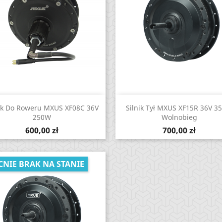
Zobacz
Zobacz


ik Do Roweru MXUS XF08C 36V
Silnik Tył MXUS XF15R 36V 3
250W
Wolnobieg
Cena
Cena
600,00 zł
700,00 zł
CNIE BRAK NA STANIE