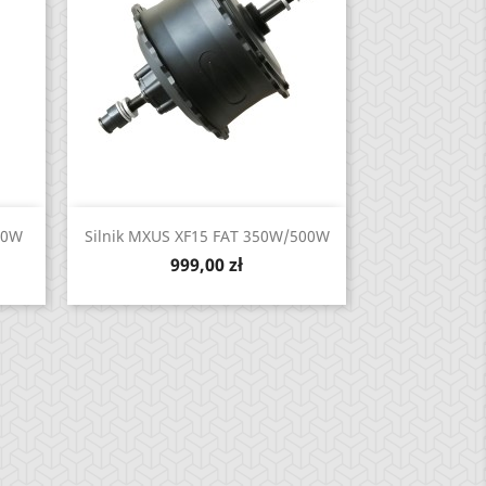
Zobacz

50W
Silnik MXUS XF15 FAT 350W/500W
Cena
999,00 zł