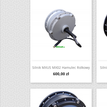
Zobacz

Silnik MXUS MX02 Hamulec Rolkowy
Siln
Cena
600,00 zł