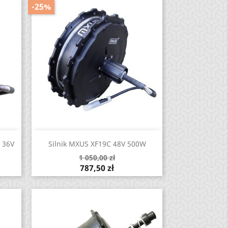
-25%
Zobacz

 36V
Silnik MXUS XF19C 48V 500W
Cena
1 050,00 zł
podstawowa
Cena
787,50 zł