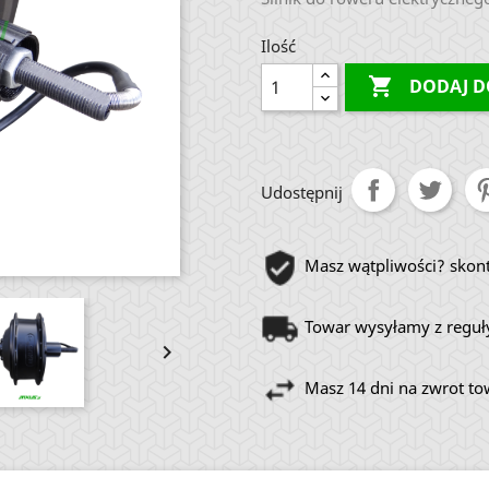
Ilość

DODAJ D
Udostępnij
Masz wątpliwości? skont
Towar wysyłamy z reguły

Masz 14 dni na zwrot t