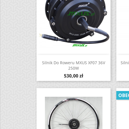
Zobacz

Silnik Do Roweru MXUS XF07 36V
Siln
250W
Cena
530,00 zł
OBE