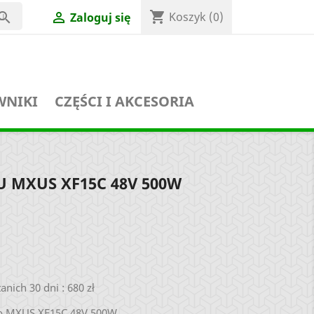
shopping_cart


Koszyk
(0)
Zaloguj się
WNIKI
CZĘŚCI I AKCESORIA
 MXUS XF15C 48V 500W
anich 30 dni : 680 zł
ego MXUS XF15C 48V 500W