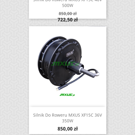
500W
Cena
850,00 zł
podstawowa
Cena
722,50 zł
Silnik Do Roweru MXUS XF15C 36V
350W
Cena
850,00 zł