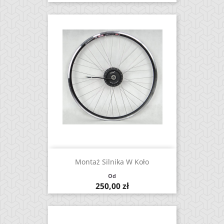
Montaż Silnika W Koło
Od
Cena
250,00 zł