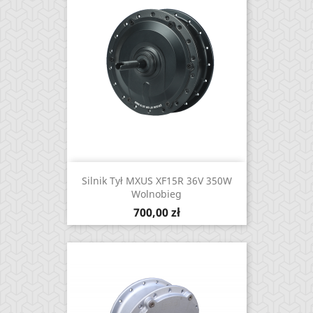
Silnik Tył MXUS XF15R 36V 350W
Wolnobieg
Cena
700,00 zł