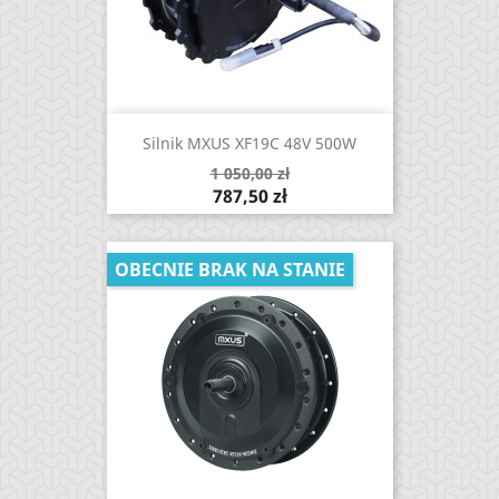
Silnik MXUS XF19C 48V 500W
Cena
1 050,00 zł
podstawowa
Cena
787,50 zł
OBECNIE BRAK NA STANIE