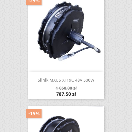
-25%
Silnik MXUS XF19C 48V 500W
Cena
1 050,00 zł
podstawowa
Cena
787,50 zł
-15%