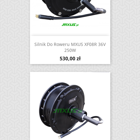
Silnik Do Roweru MXUS XF08R 36V
250W
Cena
530,00 zł