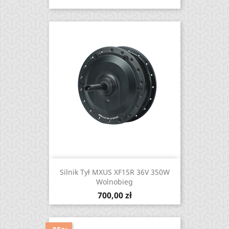
Silnik Tył MXUS XF15R 36V 350W
Wolnobieg
Cena
700,00 zł