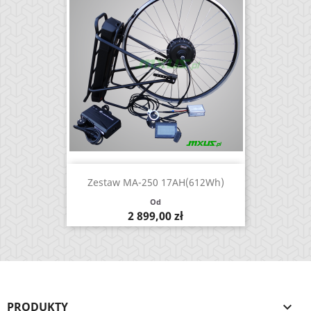
Zestaw MA-250 17AH(612Wh)
Od
Cena
2 899,00 zł
PRODUKTY
