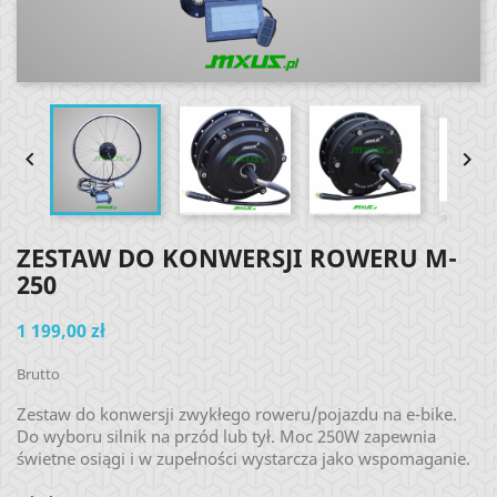


ZESTAW DO KONWERSJI ROWERU M-
250
1 199,00 zł
Brutto
Zestaw do konwersji zwykłego roweru/pojazdu na e-bike.
Do wyboru silnik na przód lub tył. Moc 250W zapewnia
świetne osiągi i w zupełności wystarcza jako wspomaganie.