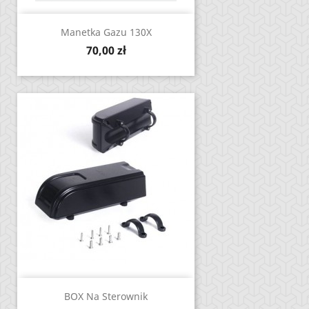
Manetka Gazu 130X
Cena
70,00 zł
BOX Na Sterownik