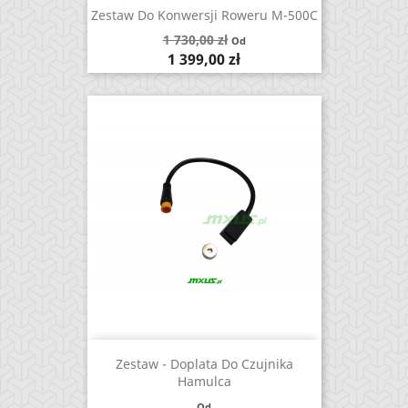
Zestaw Do Konwersji Roweru M-500C
Cena
1 730,00 zł
Od
podstawowa
Cena
1 399,00 zł
Zestaw - Doplata Do Czujnika
Hamulca
Od