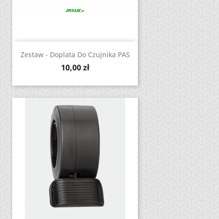
Zestaw - Doplata Do Czujnika PAS
Cena
10,00 zł