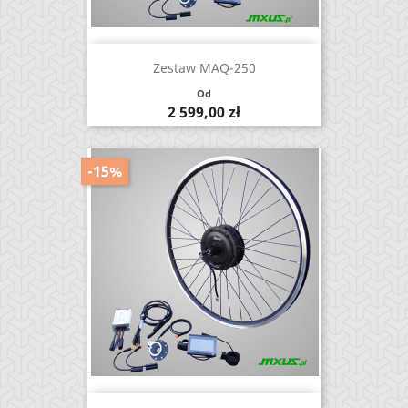
Zestaw MAQ-250
Od
Cena
2 599,00 zł
-15%