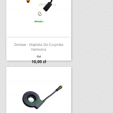
Zestaw - Doplata Do Czujnika
Hamulca
Od
Cena
10,00 zł