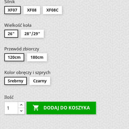
Silnik
XF07
XF08
XF08C
Wielkość koła
26"
28"/29"
Przewód zbiorczy
120cm
180cm
Kolor obręczy i szprych
Srebrny
Czarny
Ilość

DODAJ DO KOSZYKA