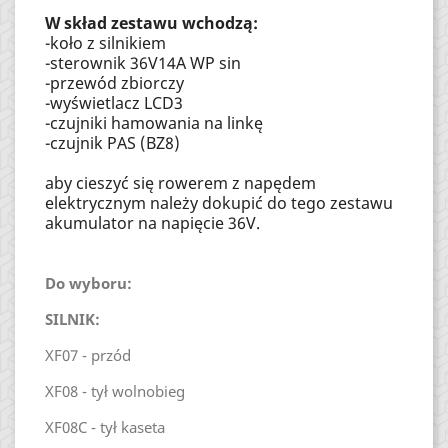
W skład zestawu wchodzą:
-koło z silnikiem
-sterownik 36V14A WP sin
-przewód zbiorczy
-wyświetlacz LCD3
-czujniki hamowania na linkę
-czujnik PAS (BZ8)
aby cieszyć się rowerem z napędem
elektrycznym należy dokupić do tego zestawu
akumulator na napięcie 36V.
Do wyboru:
SILNIK:
XF07 - przód
XF08 - tył wolnobieg
XF08C - tył kaseta