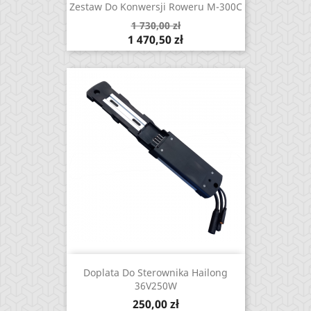
Zestaw Do Konwersji Roweru M-300C
Cena
1 730,00 zł
podstawowa
Cena
1 470,50 zł
Doplata Do Sterownika Hailong
36V250W
Cena
250,00 zł