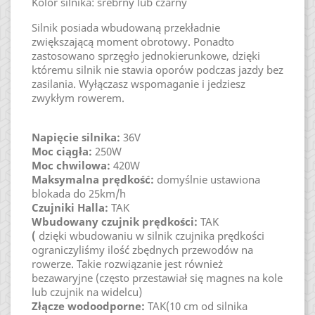
Kolor silnika: srebrny lub czarny
Silnik posiada wbudowaną przekładnie
zwiększającą moment obrotowy. Ponadto
zastosowano sprzęgło jednokierunkowe, dzięki
któremu silnik nie stawia oporów podczas jazdy bez
zasilania. Wyłączasz wspomaganie i jedziesz
zwykłym rowerem.
Napięcie silnika:
36V
Moc ciągła
:
250W
Moc chwilowa:
420W
Maksymalna prędkość
:
domyślnie ustawiona
blokada do 25km/h
Czujniki Halla
:
TAK
Wbudowany czujnik prędkości
:
TAK
(
dzięki wbudowaniu w silnik czujnika prędkości
ograniczyliśmy ilość zbędnych przewodów na
rowerze. Takie rozwiązanie jest również
bezawaryjne (często przestawiał się magnes na kole
lub czujnik na widelcu)
Złącze wodoodporne
:
TAK(10 cm od silnika