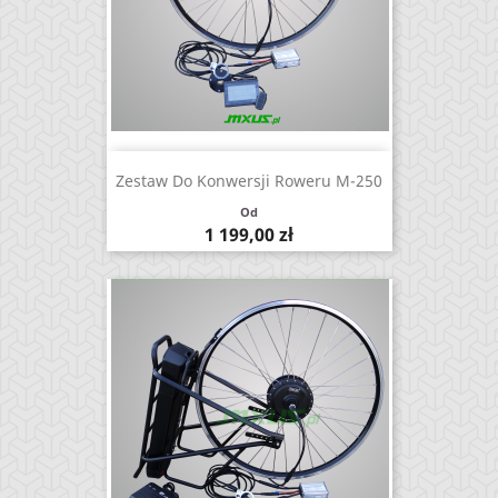
Zestaw Do Konwersji Roweru M-250
Od
Cena
1 199,00 zł