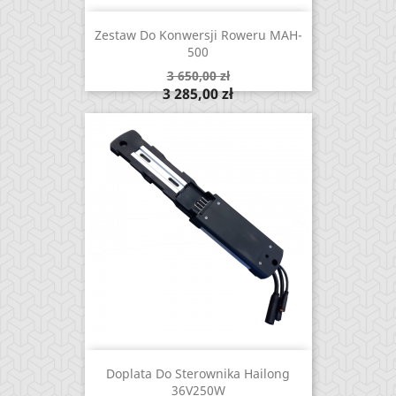
Zestaw Do Konwersji Roweru MAH-
500
Cena
3 650,00 zł
podstawowa
Cena
3 285,00 zł
Doplata Do Sterownika Hailong
36V250W