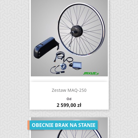
Zestaw MAQ-250
Od
Cena
2 599,00 zł
-10%
OBECNIE BRAK NA STANIE