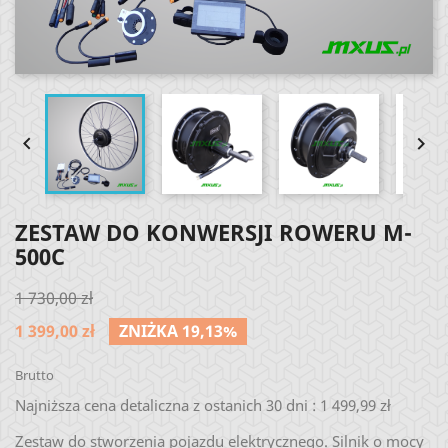


ZESTAW DO KONWERSJI ROWERU M-
500C
1 730,00 zł
1 399,00 zł
ZNIŻKA 19,13%
Brutto
Najniższa cena detaliczna z ostanich 30 dni :
1 499,99 zł
Zestaw do stworzenia pojazdu elektrycznego. Silnik o mocy