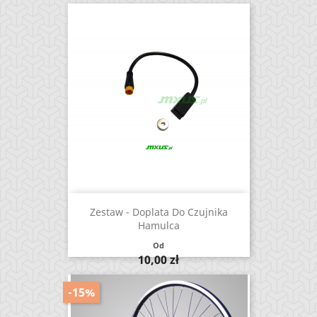
Zestaw - Doplata Do Czujnika
Hamulca
Od
Cena
10,00 zł
-15%