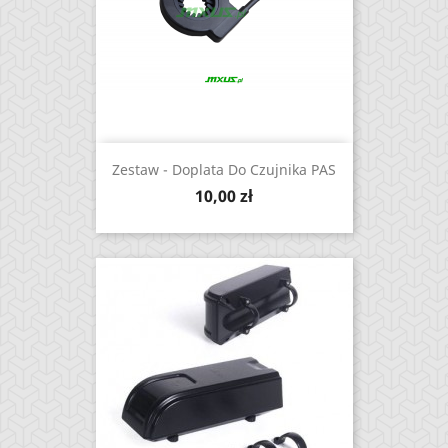
Zestaw - Doplata Do Czujnika PAS
Cena
10,00 zł