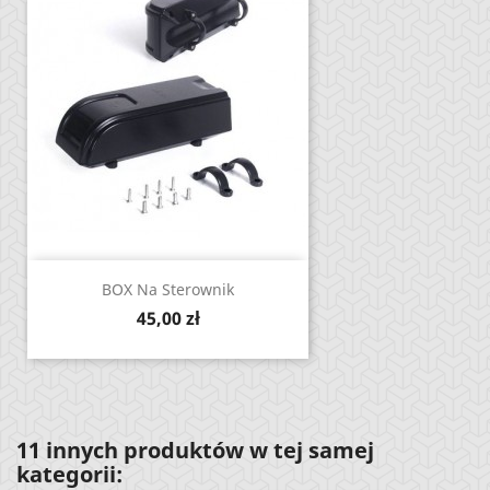
BOX Na Sterownik
Cena
45,00 zł
11 innych produktów w tej samej
kategorii: