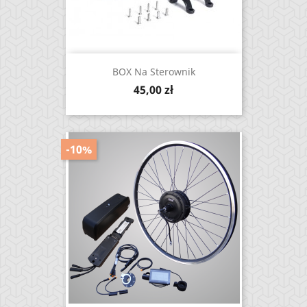
BOX Na Sterownik
Cena
45,00 zł
-10%