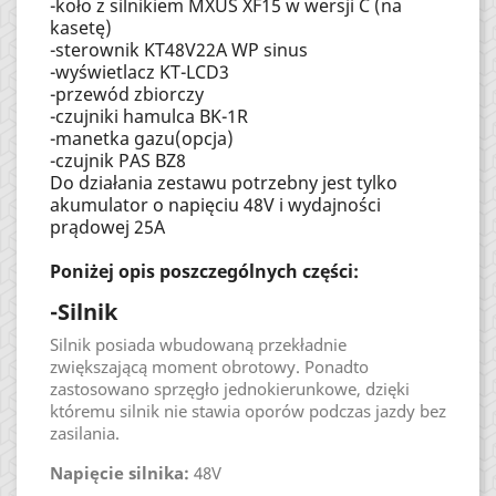
-koło z silnikiem MXUS XF15 w wersji C (na
kasetę)
-sterownik KT48V22A WP sinus
-wyświetlacz KT-LCD3
-przewód zbiorczy
-czujniki hamulca BK-1R
-manetka gazu(opcja)
-czujnik PAS BZ8
Do działania zestawu potrzebny jest tylko
akumulator o napięciu 48V i wydajności
prądowej 25A
Poniżej opis poszczególnych części:
-Silnik
Silnik posiada wbudowaną przekładnie
zwiększającą moment obrotowy. Ponadto
zastosowano sprzęgło jednokierunkowe, dzięki
któremu silnik nie stawia oporów podczas jazdy bez
zasilania.
Napięcie silnika:
48V