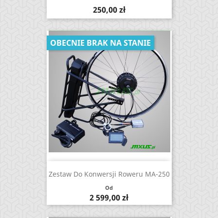
Cena
250,00 zł
OBECNIE BRAK NA STANIE
Zestaw Do Konwersji Roweru MA-250
Od
Cena
2 599,00 zł