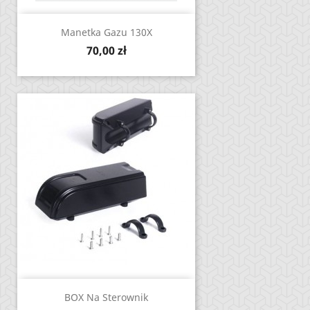
Manetka Gazu 130X
Cena
70,00 zł
BOX Na Sterownik