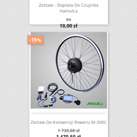
Zestaw - Doplata Do Czujnika
Hamulca
Od
Cena
10,00 zł
-15%
Zestaw Do Konwersji Roweru M-300C
Cena
1 730,00 zł
podstawowa
Cena
1 470,50 zł