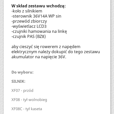
W skład zestawu wchodzą:
-koło z silnikiem
-sterownik 36V14A WP sin
-przewód zbiorczy
-wyświetlacz LCD3
-czujniki hamowania na linkę
-czujnik PAS (BZ8)
aby cieszyć się rowerem z napędem
elektrycznym należy dokupić do tego zestawu
akumulator na napięcie 36V.
Do wyboru:
SILNIK:
XF07 - przód
XF08 - tył wolnobieg
XF08C - tył kaseta