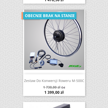
-19,13%
OBECNIE BRAK NA STANIE
Zestaw Do Konwersji Roweru M-500C
Cena
1 730,00 zł
Od
podstawowa
Cena
1 399,00 zł