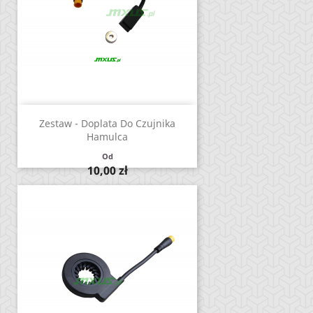
Zestaw - Doplata Do Czujnika
Hamulca
Od
Cena
10,00 zł