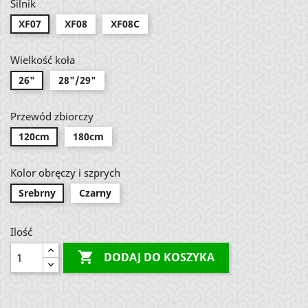
Silnik
XF07
XF08
XF08C
Wielkość koła
26"
28"/29"
Przewód zbiorczy
120cm
180cm
Kolor obręczy i szprych
Srebrny
Czarny
Ilość

DODAJ DO KOSZYKA