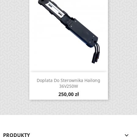
Doplata Do Sterownika Hailong
36V250W
Cena
250,00 zł
PRODUKTY
