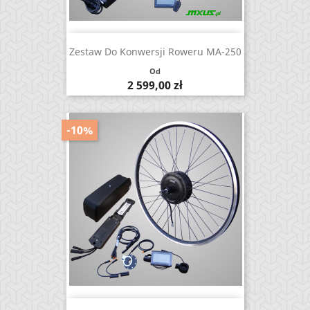
Zestaw Do Konwersji Roweru MA-250
Od
Cena
2 599,00 zł
-10%