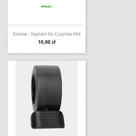
Zestaw - Doplata Do Czujnika PAS
Cena
10,00 zł