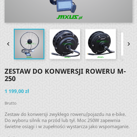


ZESTAW DO KONWERSJI ROWERU M-
250
1 199,00 zł
Brutto
Zestaw do konwersji zwykłego roweru/pojazdu na e-bike.
Do wyboru silnik na przód lub tył. Moc 250W zapewnia
świetne osiągi i w zupełności wystarcza jako wspomaganie.