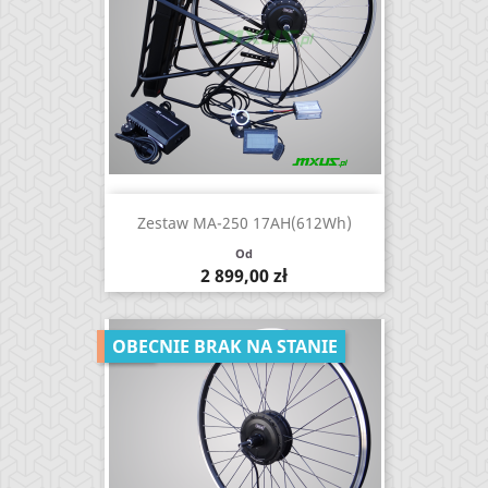
Zestaw MA-250 17AH(612Wh)
Od
Cena
2 899,00 zł
-10%
OBECNIE BRAK NA STANIE