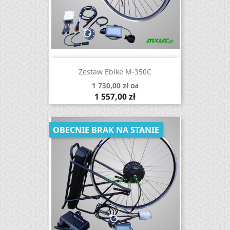
Zestaw Ebike M-350C
Cena
1 730,00 zł
Od
podstawowa
Cena
1 557,00 zł
OBECNIE BRAK NA STANIE