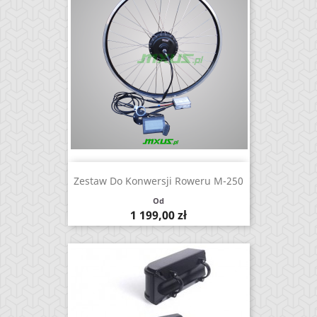
Zestaw Do Konwersji Roweru M-250
Od
Cena
1 199,00 zł