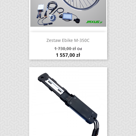
Zestaw Ebike M-350C
Cena
1 730,00 zł
Od
podstawowa
Cena
1 557,00 zł