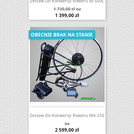
Zestaw Do Konwersji Roweru M-500C
Cena
1 730,00 zł
Od
podstawowa
Cena
1 399,00 zł
OBECNIE BRAK NA STANIE
Zestaw Do Konwersji Roweru MA-250
Od
Cena
2 599,00 zł