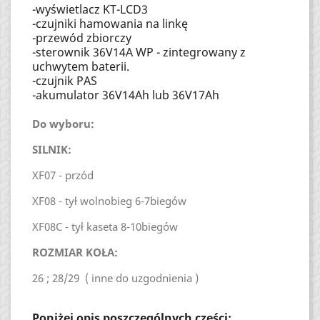
-wyświetlacz KT-LCD3
-czujniki hamowania na linkę
-przewód zbiorczy
-sterownik 36V14A WP - zintegrowany z
uchwytem baterii.
-czujnik PAS
-akumulator 36V14Ah lub 36V17Ah
Do wyboru:
SILNIK:
XF07 - przód
XF08 - tył wolnobieg 6-7biegów
XF08C - tył kaseta 8-10biegów
ROZMIAR KOŁA:
26 ; 28/29 ( inne do uzgodnienia )
Poniżej opis poszczególnych części: