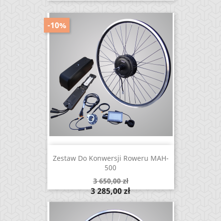
-10%
Zestaw Do Konwersji Roweru MAH-
500
Cena
3 650,00 zł
podstawowa
Cena
3 285,00 zł