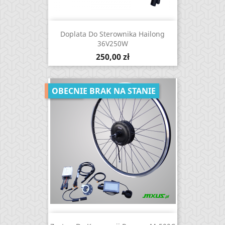
Doplata Do Sterownika Hailong
36V250W
Cena
250,00 zł
-19,13%
OBECNIE BRAK NA STANIE