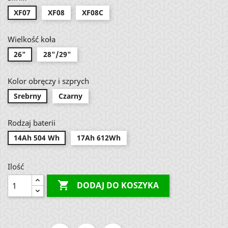
XF07
XF08
XF08C
Wielkość koła
26"
28"/29"
Kolor obręczy i szprych
Srebrny
Czarny
Rodzaj baterii
14Ah 504 Wh
17Ah 612Wh
Ilość

DODAJ DO KOSZYKA