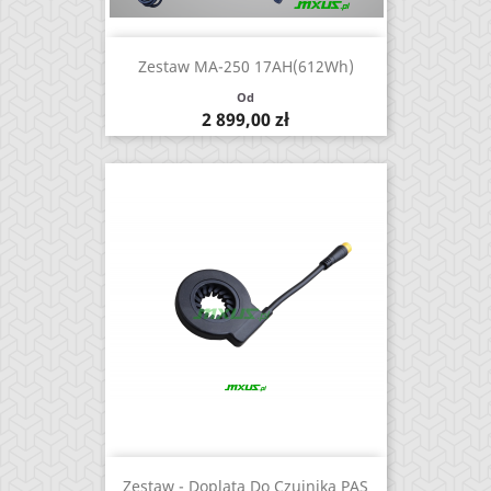
Zestaw MA-250 17AH(612Wh)
Od
Cena
2 899,00 zł
Zestaw - Doplata Do Czujnika PAS